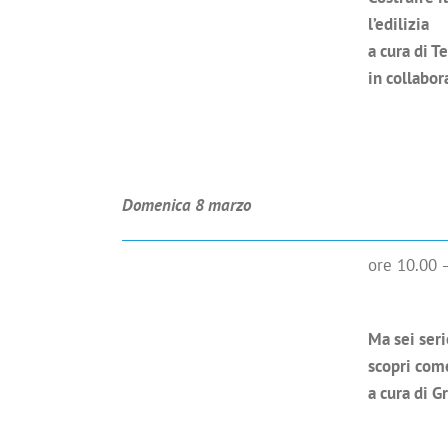
l’edilizia
a cura di T
in collabo
Domenica 8 marzo
ore 10.00 
Ma sei ser
scopri come
a cura di 