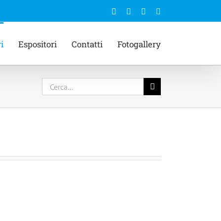
Facebook
Email
Instagram
YouTube
i
Espositori
Contatti
Fotogallery
Cerca
per: