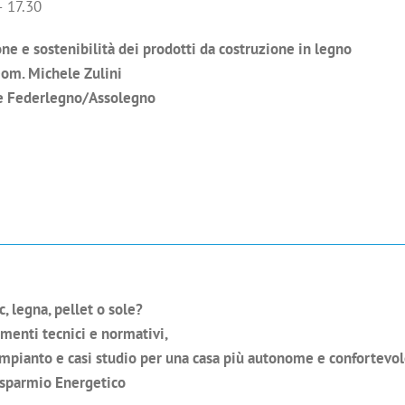
– 17.30
one e sostenibilità dei prodotti da costruzione in legno
eom. Michele Zulini
 e Federlegno/Assolegno
c, legna, pellet o sole?
menti tecnici e normativi,
impianto e casi studio per una casa più autonome e confortevol
Risparmio Energetico