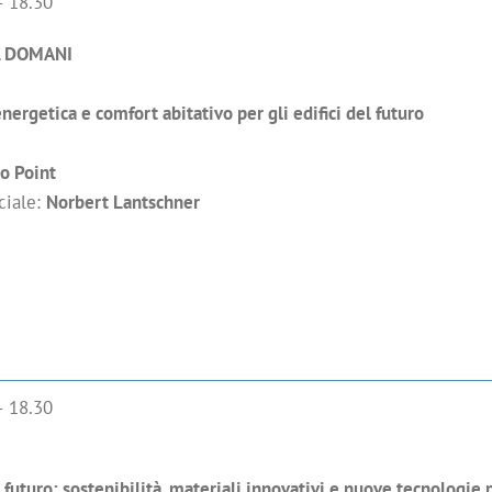
– 18.30
L DOMANI
energetica e comfort abitativo per gli edifici del futuro
co Point
ciale:
Norbert Lantschner
– 18.30
l futuro: sostenibilità, materiali innovativi e nuove tecnologie 