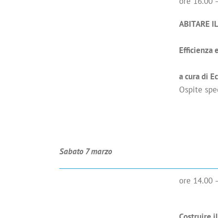
ore 16.00 
ABITARE I
Efficienza 
a cura di E
Ospite spe
Sabato 7 marzo
ore 14.00 
Costruire i