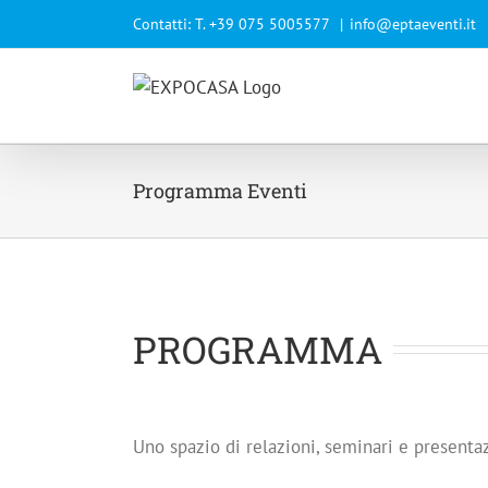
Salta
Contatti: T. +39 075 5005577
|
info@eptaeventi.it
al
contenuto
Programma Eventi
PROGRAMMA
Uno spazio di relazioni, seminari e presenta