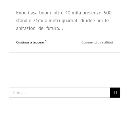
novità
del
Expo Casa-boom: oltre 40 mila presenze, 500
settore
casa
stand e 21mila metri quadrati di idee per le
abitazioni del futuro...
su
Continua a leggere
Commenti disabilitati
Expo
Casa
2018
–
L’esposizio
punta
sempre
più
Cerca
in
alto
per:
insieme
all’Accade
di
Belle
Arti