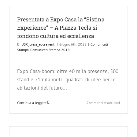
interattivit
per
Expo
Presentata a Expo Casa la “Sistina
Casa
Experience” – A Piazza Tecla si
–
La
fondono cultura ed eccellenza
XXXVI
Di
USR_press_eptaeventi
|
Giugno 6th, 2018
|
Comunicati
edizione
Stampa
,
Comunicati Stampa 2018
continua
a
stupire
Expo Casa-boom: oltre 40 mila presenze, 500
stand e 21mila metri quadrati di idee per le
abitazioni del futuro...
su
Continua a leggere
Commenti disabilitati
Presentata
a
Expo
Casa
la