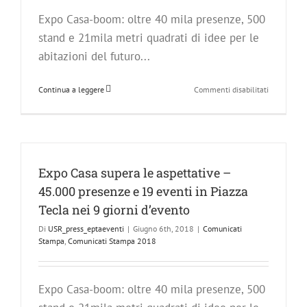
Expo Casa-boom: oltre 40 mila presenze, 500
stand e 21mila metri quadrati di idee per le
abitazioni del futuro...
su
Continua a leggere
Commenti disabilitati
Il
successo
di
Expo
Casa
–
Expo Casa supera le aspettative –
Le
45.000 presenze e 19 eventi in Piazza
parole
del
Tecla nei 9 giorni d’evento
Presidente
Di
USR_press_eptaeventi
|
Giugno 6th, 2018
|
Comunicati
Aldo
Stampa
,
Comunicati Stampa 2018
Amoni
Expo Casa-boom: oltre 40 mila presenze, 500