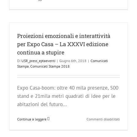
Expo
Casa
2018
–
C’è
tempo
Proiezioni emozionali e interattività
fino
per Expo Casa – La XXXVI edizione
a
domenica
continua a stupire
per
Di
USR_press_eptaeventi
|
Giugno 6th, 2018
|
Comunicati
scoprire
Stampa
,
Comunicati Stampa 2018
le
tante
novità
Expo Casa-boom: oltre 40 mila presenze, 500
stand e 21mila metri quadrati di idee per le
abitazioni del futuro...
su
Continua a leggere
Commenti disabilitati
Proiezioni
emozionali
e