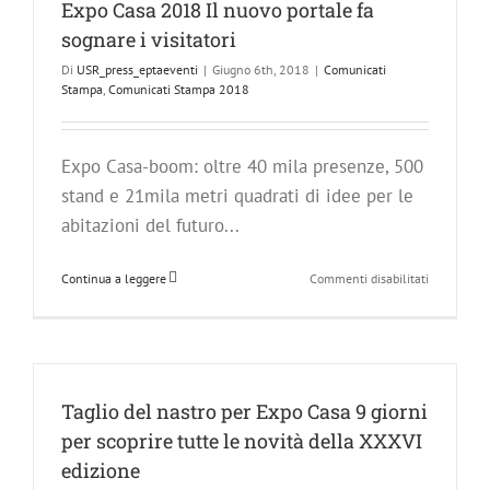
“Sistina
Expo Casa 2018 Il nuovo portale fa
Experience
sognare i visitatori
–
A
Di
USR_press_eptaeventi
|
Giugno 6th, 2018
|
Comunicati
Piazza
Stampa
,
Comunicati Stampa 2018
Tecla
si
fondono
Expo Casa-boom: oltre 40 mila presenze, 500
cultura
ed
stand e 21mila metri quadrati di idee per le
eccellenza
abitazioni del futuro...
su
Continua a leggere
Commenti disabilitati
Expo
Casa
2018
Il
nuovo
portale
Taglio del nastro per Expo Casa 9 giorni
fa
per scoprire tutte le novità della XXXVI
sognare
i
edizione
visitatori