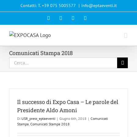
Salta
Contatti: T. +39 075 5005577
|
info@eptaeventi.it
al
Facebook
Email
Instagram
YouTube
contenuto
Comunicati Stampa 2018
Cerca
per:
Il successo di Expo Casa – Le parole del
Presidente Aldo Amoni
Di
USR_press_eptaeventi
|
Giugno 6th, 2018
|
Comunicati
Stampa
,
Comunicati Stampa 2018