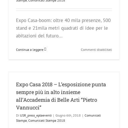
Stampa
,
Comunicati Stampa 2018
della
XXXVI
edizione
Expo Casa-boom: oltre 40 mila presenze, 500
stand e 21mila metri quadrati di idee per le
abitazioni del futuro...
su
Continua a leggere
Commenti disabilitati
Expo
Casa
arriva
alla
XXXVI
edizione
Expo Casa 2018 – L’esposizione punta
–
sempre più in alto insieme
Allestimen
emozionali
all’Accademia di Belle Arti “Pietro
personaggi
Vannucci”
eccellenti
e
Di
USR_press_eptaeventi
|
Giugno 6th, 2018
|
Comunicati
tutte
Stampa
,
Comunicati Stampa 2018
le