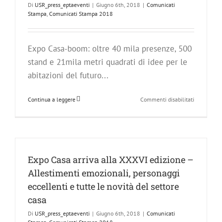
Di
USR_press_eptaeventi
|
Giugno 6th, 2018
|
Comunicati
Stampa
,
Comunicati Stampa 2018
Expo Casa-boom: oltre 40 mila presenze, 500
stand e 21mila metri quadrati di idee per le
abitazioni del futuro...
su
Continua a leggere
Commenti disabilitati
Taglio
del
nastro
per
Expo
Casa
Expo Casa arriva alla XXXVI edizione –
9
Allestimenti emozionali, personaggi
giorni
per
eccellenti e tutte le novità del settore
scoprire
casa
tutte
le
Di
USR_press_eptaeventi
|
Giugno 6th, 2018
|
Comunicati
novità