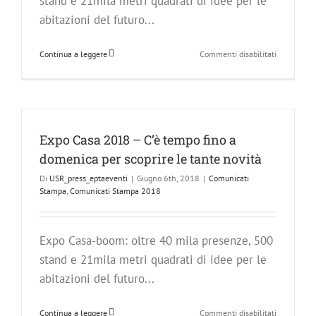
stand e 21mila metri quadrati di idee per le
abitazioni del futuro...
su
Continua a leggere
Commenti disabilitati
Expo
Casa
supera
le
aspettative
–
Expo Casa 2018 – C’è tempo fino a
45.000
domenica per scoprire le tante novità
presenze
e
Di
USR_press_eptaeventi
|
Giugno 6th, 2018
|
Comunicati
19
Stampa
,
Comunicati Stampa 2018
eventi
in
Piazza
Expo Casa-boom: oltre 40 mila presenze, 500
Tecla
nei
stand e 21mila metri quadrati di idee per le
9
abitazioni del futuro...
giorni
d’evento
su
Continua a leggere
Commenti disabilitati